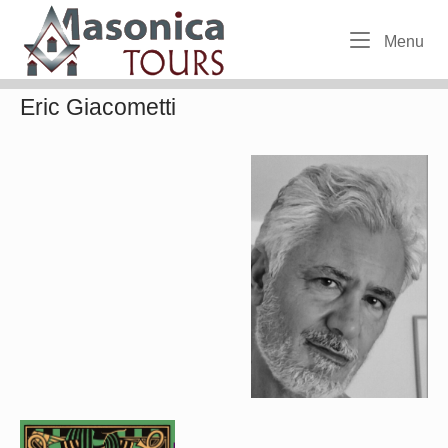
Skip
Home
to
Me
Menu
content
Eric Giacometti